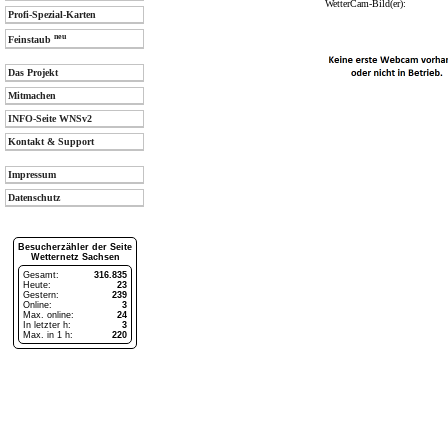
WetterCam-Bild(er):
Profi-Spezial-Karten
neu
Feinstaub
Das Projekt
Mitmachen
INFO-Seite WNSv2
Kontakt & Support
Impressum
Datenschutz
Besucherzähler der Seite
Wetternetz Sachsen
Gesamt:
316.835
Heute:
23
Gestern:
239
Online:
3
Max. online:
24
In letzter h:
3
Max. in 1 h:
220