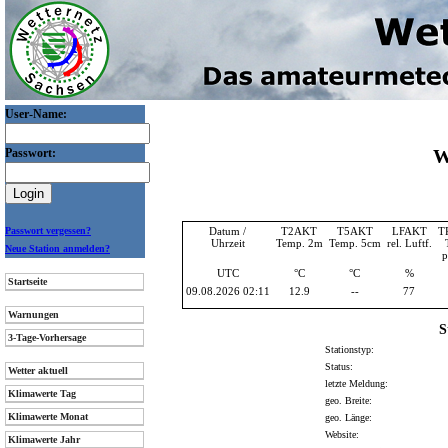
User-Name:
W
Passwort:
Passwort vergessen?
Datum /
T2AKT
T5AKT
LFAKT
T
Uhrzeit
Temp. 2m
Temp. 5cm
rel. Luftf.
Neue Station anmelden?
p
UTC
°C
°C
%
Startseite
09.08.2026 02:11
12.9
--
77
Warnungen
S
3-Tage-Vorhersage
Stationstyp:
Status:
Wetter aktuell
letzte Meldung:
Klimawerte Tag
geo. Breite:
Klimawerte Monat
geo. Länge:
Website:
Klimawerte Jahr