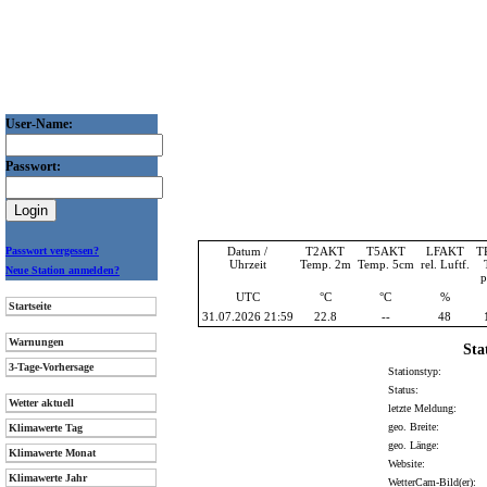
User-Name:
Passwort:
Passwort vergessen?
Datum /
T2AKT
T5AKT
LFAKT
T
Uhrzeit
Temp. 2m
Temp. 5cm
rel. Luftf.
Neue Station anmelden?
p
UTC
°C
°C
%
Startseite
31.07.2026 21:59
22.8
--
48
Warnungen
Sta
3-Tage-Vorhersage
Stationstyp:
Status:
Wetter aktuell
letzte Meldung:
geo. Breite:
Klimawerte Tag
geo. Länge:
Klimawerte Monat
Website:
Klimawerte Jahr
WetterCam-Bild(er):