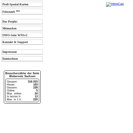
Profi-Spezial-Karten
neu
Feinstaub
Das Projekt
Mitmachen
INFO-Seite WNSv2
Kontakt & Support
Impressum
Datenschutz
Besucherzähler der Seite
Wetternetz Sachsen
Gesamt:
316.915
Heute:
103
Gestern:
239
Online:
5
Max. online:
24
In letzter h:
13
Max. in 1 h:
220