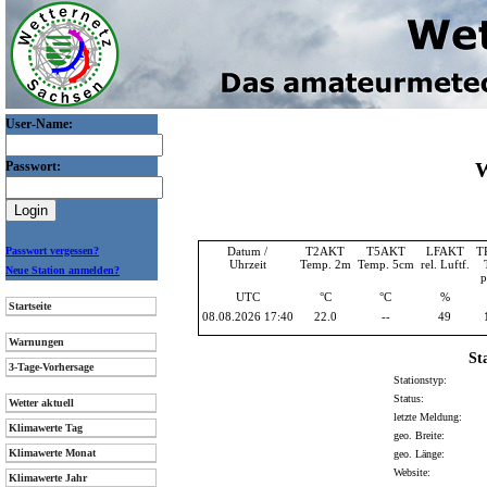
User-Name:
W
Passwort:
Passwort vergessen?
Datum /
T2AKT
T5AKT
LFAKT
T
Uhrzeit
Temp. 2m
Temp. 5cm
rel. Luftf.
Neue Station anmelden?
p
UTC
°C
°C
%
Startseite
08.08.2026 17:40
22.0
--
49
Warnungen
St
3-Tage-Vorhersage
Stationstyp:
Status:
Wetter aktuell
letzte Meldung:
Klimawerte Tag
geo. Breite:
Klimawerte Monat
geo. Länge:
Website:
Klimawerte Jahr