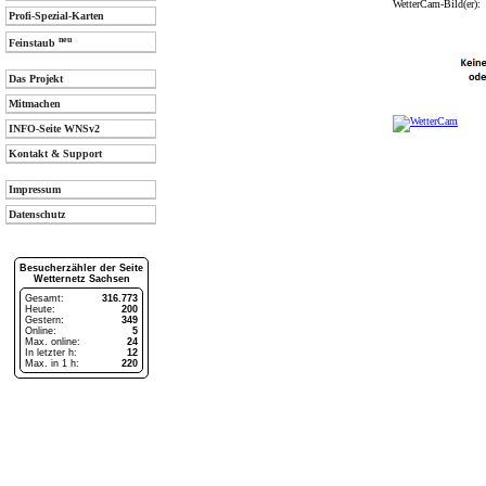
WetterCam-Bild(er):
Profi-Spezial-Karten
neu
Feinstaub
Das Projekt
Mitmachen
INFO-Seite WNSv2
Kontakt & Support
Impressum
Datenschutz
Besucherzähler der Seite
Wetternetz Sachsen
Gesamt:
316.773
Heute:
200
Gestern:
349
Online:
5
Max. online:
24
In letzter h:
12
Max. in 1 h:
220